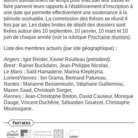
auront suffisamment de temps pour effectuer leur travail et
faire parvenir leurs rapports à l'établissement d'inscription à
une date qui permette effectivement une soutenance à la
période souhaitée. La commission des thèses se réunit 4
fois par an. Les dates limites de dépôt des dossiers sont
fixées autour des 10 septembre, 10 janvier, 10 mars et 10
juin de chaque année (voir la rubrique
Prochaine réunion
).
Liste des membres actuels (par site géographique) :
Angers
: Igor Reider, Xavier Roulleau (président).
Brest
: Rainer Buckdahn, Jean-Philippe Nicolas.
Le Mans
: Saïd Hamadene, Marina Kleptsyna.
Lorient/Vannes
: Ion Grama, Bertrand Patureau.
Nantes
: Marianne Bessemoulin, Stéphane Guillermou,
Mazen Saad, Christoph Sorger.
Rennes
: Jean-Christophe Breton, David Causeur, Monique
Dauge, Vincent Duchêne, Sébastien Gouëzel, Christophe
Mourougane.
Partners