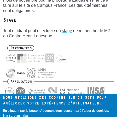
mois de novembre pour la procédure Etudes en France à
faire sur le site de
Campus France
. Les deux démarches
sont obligatoires.
Stage
Tout étudiant peut effectuer son
stage
de recherche de M2
au Centre Henri Lebesgue.
Partenaires
Affiliation
Nous utilisons des cookies sur ce site pour
améliorer votre expérience d'utilisateur.
En cliquant sur le bouton Accepter, vous consentez à l'ajout de cookies.
Contact
Intranet
Mentions légales
Footer
En savoir plus