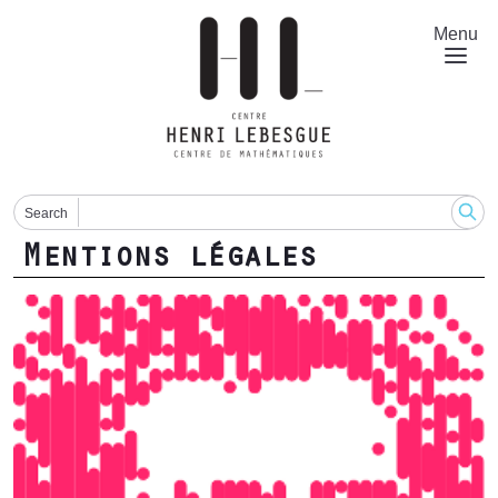
Aller
au
Menu
contenu
principal
Search
Mentions légales