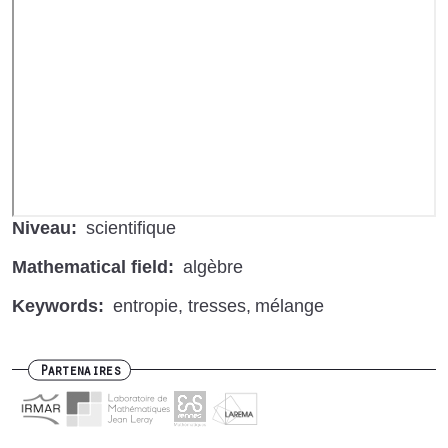
de
Vidéo
distante
Niveau
scientifique
Mathematical field
algèbre
Keywords
entropie
tresses
mélange
Partenaires