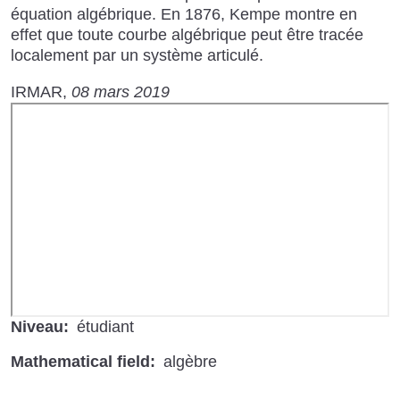
équation algébrique. En 1876, Kempe montre en
effet que toute courbe algébrique peut être tracée
localement par un système articulé.
IRMAR
08 mars 2019
URL
de
Vidéo
distante
Niveau
étudiant
Mathematical field
algèbre