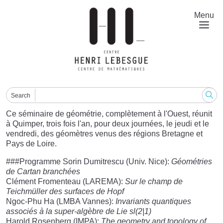
Skip
to
Menu
main
content
Search
Ce séminaire de géométrie, complètement à l'Ouest, réunit
à Quimper, trois fois l'an, pour deux journées, le jeudi et le
vendredi, des géomètres venus des régions Bretagne et
Pays de Loire.
###Programme Sorin Dumitrescu (Univ. Nice):
Géométries
de Cartan branchées
Clément Fromenteau (LAREMA):
Sur le champ de
Teichmüller des surfaces de Hopf
Ngoc-Phu Ha (LMBA Vannes):
Invariants quantiques
associés à la super-algèbre de Lie sl(2|1)
Harold Rosenberg (IMPA):
The geometry and topology of