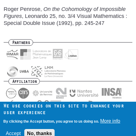
Roger Penrose,
On the Cohomology of Impossible
Figures
, Leonardo 25, no. 3/4 Visual Mathematics :
Special Double Issue (1992), pp. 245-247
Partners
Affiliation
We use cookies on this site to enhance your
user experience
Contact us
Intranet
Mentions légales
Footer
More info
By clicking the Accept button, you agree to us doing so.
menu
Accept
No, thanks