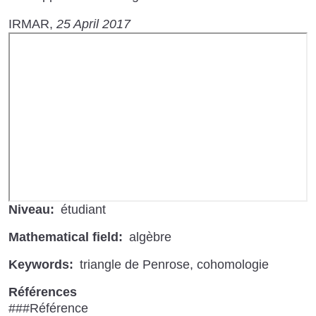
IRMAR
25 April 2017
URL
de
Vidéo
distante
Niveau
étudiant
Mathematical field
algèbre
Keywords
triangle de Penrose
cohomologie
Références
###Référence