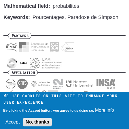
Mathematical field
probabilités
Keywords
Pourcentages
Paradoxe de Simpson
Partners
Affiliation
We use cookies on this site to enhance your
user experience
Contact us
Intranet
Mentions légales
Footer
More info
By clicking the Accept button, you agree to us doing so.
menu
Accept
No, thanks