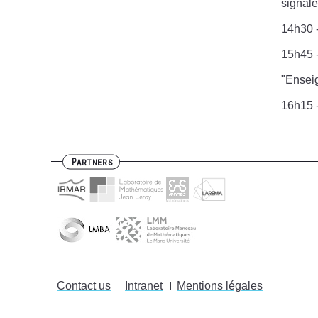
signal
14h30 -
15h45 -
"Enseig
16h15 
Partners
Contact us
Intranet
Mentions légales
Footer
menu