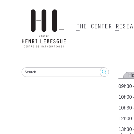
Skip
to
main
content
THE CENTER
RESE
Main
navigation
Search
H
09h30 -
10h00 -
10h30 -
12h00 
13h30 -