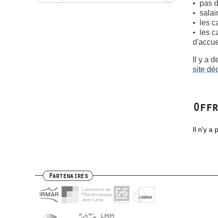
pas d
salai
les c
les c
d'accue
Il y a 
site dé
Offr
Il n'y a
Partenaires