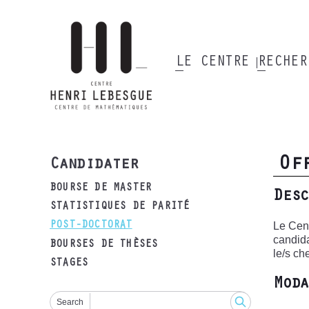
Aller
au
contenu
principal
LE CENTRE
RECHE
Main
navigation
Of
Candidater
BOURSE DE MASTER
Desc
STATISTIQUES DE PARITÉ
Le Cent
POST-DOCTORAT
candida
BOURSES DE THÈSES
le/s ch
STAGES
Moda
Search