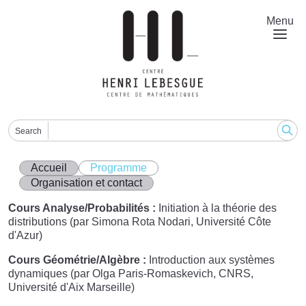
Aller
au
Menu
contenu
principal
Search
Accueil
Programme
Organisation et contact
Cours Analyse/Probabilités :
Initiation à la théorie des
distributions (par Simona Rota Nodari, Université Côte
d'Azur)
Cours Géométrie/Algèbre :
Introduction aux systèmes
dynamiques (par Olga Paris-Romaskevich, CNRS,
Université d'Aix Marseille)