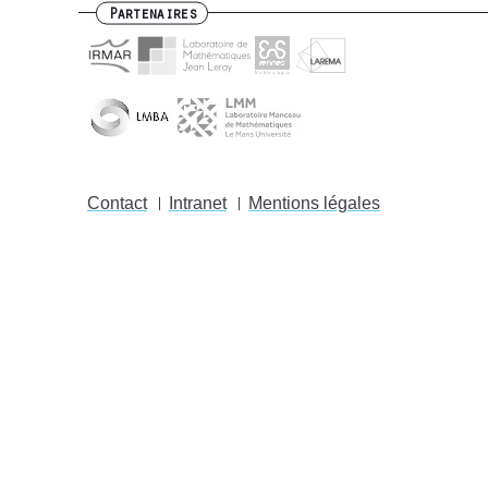
Partenaires
Contact
Intranet
Mentions légales
Footer
menu