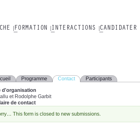
RCHE
FORMATION
INTERACTIONS
CANDIDATER
cueil
Programme
Contact
Participants
 d'organisation
allu et Rodolphe Garbit
aire de contact
rry… This form is closed to new submissions.
essage
'état