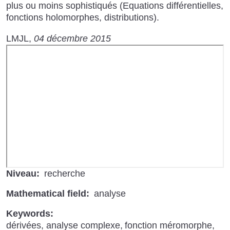
plus ou moins sophistiqués (Equations différentielles,
fonctions holomorphes, distributions).
LMJL
04 décembre 2015
URL
de
Vidéo
distante
Niveau
recherche
Mathematical field
analyse
Keywords
dérivées
analyse complexe
fonction méromorphe