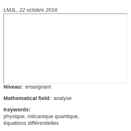
LMJL
22 octobre 2016
URL
de
Vidéo
distante
Niveau
enseignant
Mathematical field
analyse
Keywords
physique
mécanique quantique
équations différentielles