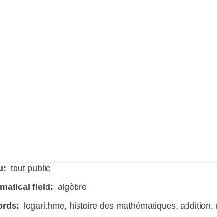
u
tout public
atical field
algèbre
ords
logarithme
histoire des mathématiques
addition