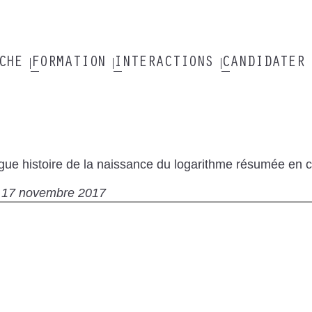
RCHE
FORMATION
INTERACTIONS
CANDIDATER
gue histoire de la naissance du logarithme résumée en c
17 novembre 2017
te