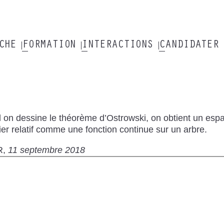
RCHE
FORMATION
INTERACTIONS
CANDIDATER
on dessine le théorème d’Ostrowski, on obtient un espa
ier relatif comme une fonction continue sur un arbre.
R
11 septembre 2018
te