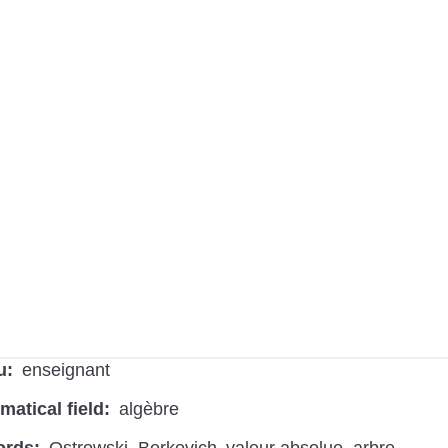
u
enseignant
atical field
algèbre
ords
Ostrowski
Berkovich
valeur absolue
arbre