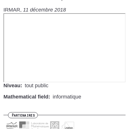
IRMAR
11 décembre 2018
URL
de
Vidéo
distante
Niveau
tout public
Mathematical field
informatique
Partenaires