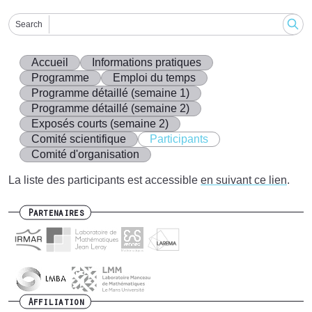
Search
Accueil
Informations pratiques
Programme
Emploi du temps
Programme détaillé (semaine 1)
Programme détaillé (semaine 2)
Exposés courts (semaine 2)
Comité scientifique
Participants
Comité d'organisation
La liste des participants est accessible
en suivant ce lien
.
Partenaires
Affiliation