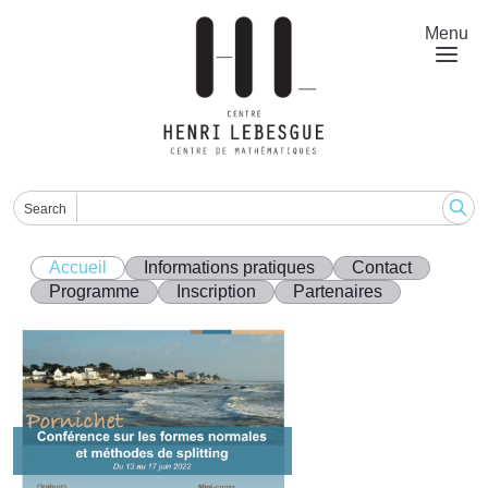
Aller
au
Menu
contenu
principal
Search
Accueil
Informations pratiques
Contact
Programme
Inscription
Partenaires