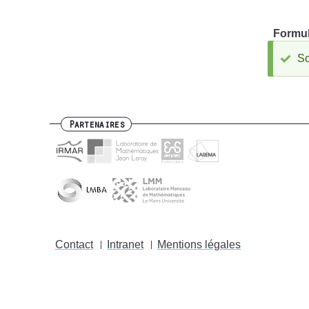
Formul
So
M
d
Partenaires
Contact
Intranet
Mentions légales
Footer
menu