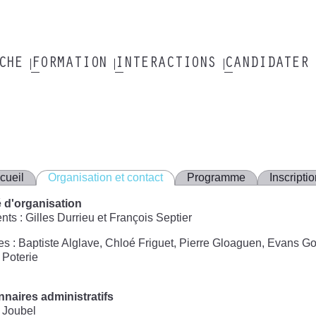
RCHE
FORMATION
INTERACTIONS
CANDIDATER
cueil
Organisation et contact
Programme
Inscripti
 d'organisation
nts : Gilles Durrieu et François Septier
 : Baptiste Alglave, Chloé Friguet, Pierre Gloaguen, Evans Go
 Poterie
nnaires administratifs
 Joubel