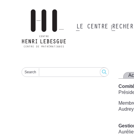
Aller
au
contenu
principal
LE CENTRE
RECHE
Main
navigation
Search
Ac
Comité
Préside
Membres
Audrey
Gestio
Aurélie