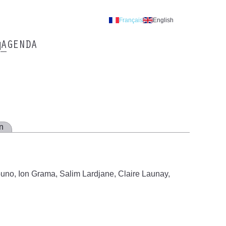
Français
English
AGENDA
on
uno, Ion Grama, Salim Lardjane, Claire Launay,