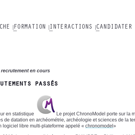
RCHE
FORMATION
INTERACTIONS
CANDIDATER
 recrutement en cours
utements passés
ur en statistique
Le projet ChronoModel porte sur la m
 de datation en archéométrie, archéologie et sciences de la t
 logiciel libre multi-plateforme appelé «
chronomodel
»