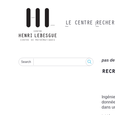
Aller
au
contenu
principal
LE CENTRE
RECHE
Main
navigation
pas de
Search
recr
Ingénie
données
dans un