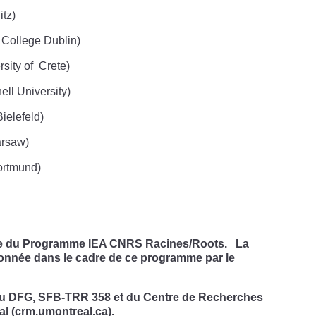
tz)
 College Dublin)
sity of Crete)
ell University)
Bielefeld)
arsaw)
ortmund)
nale du Programme IEA CNRS Racines/Roots. La
onnée dans le cadre de ce programme par le
du DFG, SFB-TRR 358 et du Centre de Recherches
l (crm.umontreal.ca).