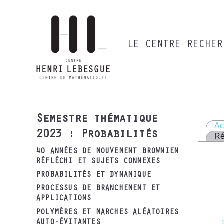
Aller
au
contenu
principal
LE CENTRE
RECHE
Main
navigation
Semestre thématique
Ac
2023 : Probabilités
R
40 ANNÉES DE MOUVEMENT BROWNIEN
RÉFLÉCHI ET SUJETS CONNEXES
PROBABILITÉS ET DYNAMIQUE
PROCESSUS DE BRANCHEMENT ET
APPLICATIONS
POLYMÈRES ET MARCHES ALÉATOIRES
AUTO-ÉVITANTES