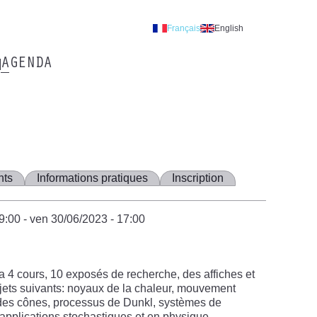
Français
English
AGENDA
nts
Informations pratiques
Inscription
09:00
-
ven 30/06/2023 - 17:00
4 cours, 10 exposés de recherche, des affiches et
ujets suivants: noyaux de la chaleur, mouvement
es cônes, processus de Dunkl, systèmes de
, applications stochastiques et en physique