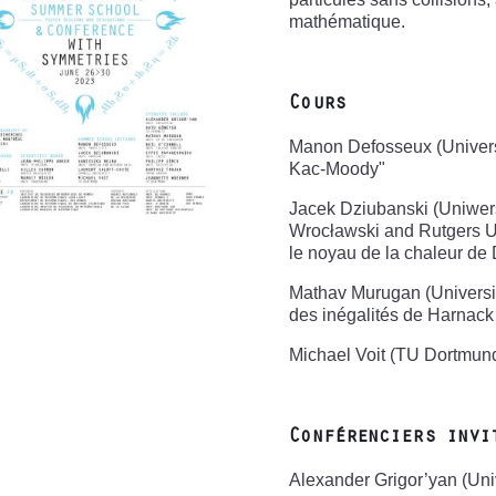
mathématique.
Cours
Manon Defosseux (Univers
Kac-Moody"
Jacek Dziubanski (Uniwer
Wrocławski and Rutgers Uni
le noyau de la chaleur de
Mathav Murugan (University
des inégalités de Harnack
Michael Voit (TU Dortmund)
Conférenciers invi
Alexander Grigor’yan (Univ