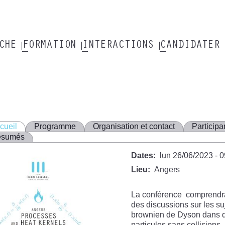
RCHE
FORMATION
INTERACTIONS
CANDIDATER
cueil
Programme
Organisation et contact
Participa
ésumés
Dates
lun 26/06/2023 - 
Lieu
Angers
La conférence comprendra 
des discussions sur les s
brownien de Dyson dans d
particules sans collisions