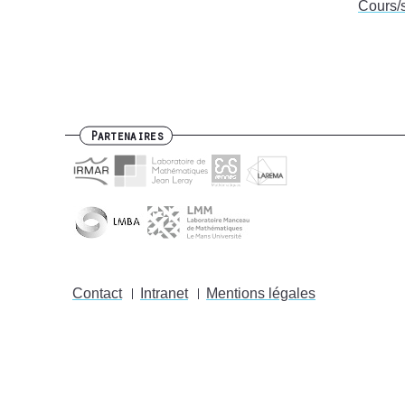
Cours/
Partenaires
Contact
Intranet
Mentions légales
Footer
menu