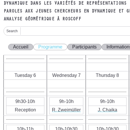
DYNAMIQUE DANS LES VARIÉTÉS DE REPRÉSENTATIONS
PAROLES AUX JEUNES CHERCHEURS EN DYNAMIQUE ET G
ANALYSE GÉOMÉTRIQUE À ROSCOFF
Search
Accueil
Programme
Participants
Information
Tuesday 6
Wednesday 7
Thursday 8
9h30-10h
9h-10h
9h-10h
Reception
R. Zweimüller
J. Chaika
10h-11h
10h-10h30
10h-10h30